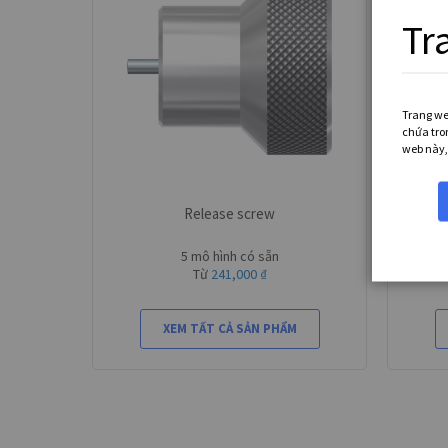
Tr
Trang we
chứa tro
web này,
Release screw
5 mô hình có sẵn
Từ
241,000 ₫
XEM TẤT CẢ SẢN PHẨM