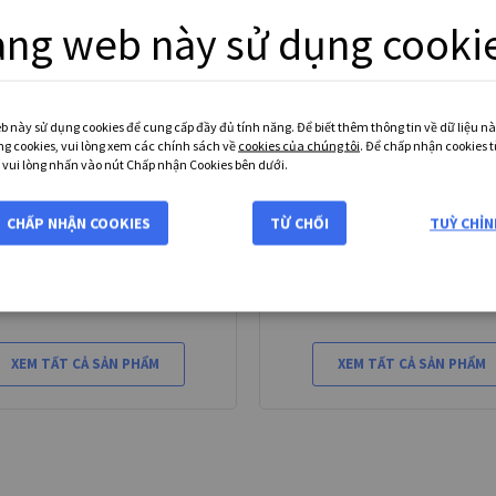
ang web này sử dụng cooki
b này sử dụng cookies để cung cấp đầy đủ tính năng. Để biết thêm thông tin về dữ liệu n
ng cookies, vui lòng xem các chính sách về
cookies của chúng tôi
. Để chấp nhận cookies t
 vui lòng nhấn vào nút Chấp nhận Cookies bên dưới.
CHẤP NHẬN COOKIES
TỪ CHỐI
TUỲ CHỈN
End fittings
Connecting parts
38 mô hình có sẵn
44 mô hình có sẵn
Từ
55,000 ₫
Từ
171,000 ₫
XEM TẤT CẢ SẢN PHẨM
XEM TẤT CẢ SẢN PHẨM