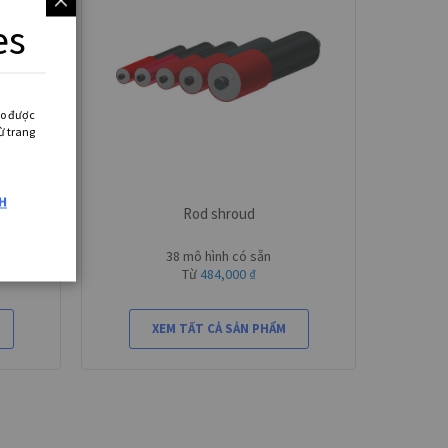
es
ào được
ừ trang
H
Rod shroud
38 mô hình có sẵn
Từ
484,000 ₫
XEM TẤT CẢ SẢN PHẨM