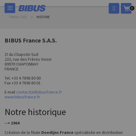
Chuyển
Giỏ
0
đến
nội
TRANG CHỦ
HISTOIRE
dung
BIBUS France S.A.S.
ZI du Chapotin Sud
233, rue des Frères Voisin
69970 CHAPONNAY
FRANCE
Tel. +33 4 7896 80 00
Fax +33 4 7896 80 01
E-mail
contact(at)bibusfrance.fr
www.bibusfrance.fr
Notre historique
--> 1964
Création de la filiale
Doedijns France
spécialisée en distribution