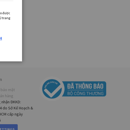
ào được
ừ trang
H
n
 bảo mật
bán hàng
g nhận ĐKKD:
4 do Sở Kế Hoạch &
.HCM cấp ngày
6
SETTINGS