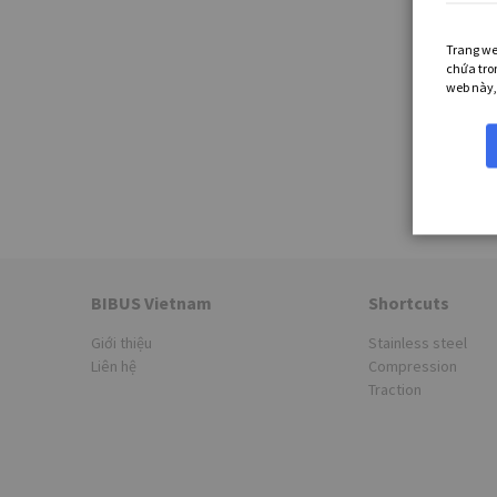
Trang we
chứa tro
web này,
BIBUS Vietnam
Shortcuts
Giới thiệu
Stainless steel
Liên hệ
Compression
Traction