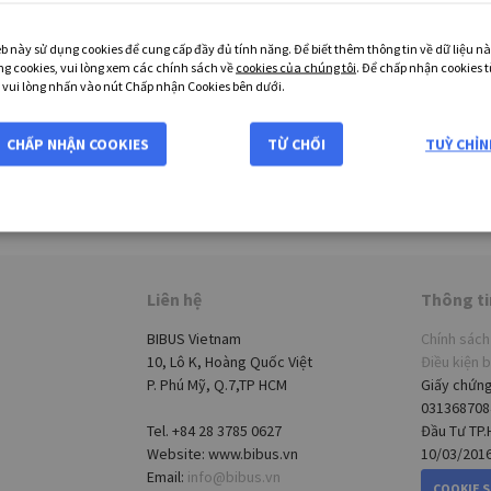
b này sử dụng cookies để cung cấp đầy đủ tính năng. Để biết thêm thông tin về dữ liệu n
ng cookies, vui lòng xem các chính sách về
cookies của chúng tôi
. Để chấp nhận cookies t
 vui lòng nhấn vào nút Chấp nhận Cookies bên dưới.
CHẤP NHẬN COOKIES
TỪ CHỐI
TUỲ CHỈN
Liên hệ
Thông ti
BIBUS Vietnam
Chính sách
10, Lô K, Hoàng Quốc Việt
Điều kiện 
P. Phú Mỹ, Q.7,TP HCM
Giấy chứn
031368708
Tel. +84 28 3785 0627
Đầu Tư TP
Website:
www.bibus.vn
10/03/201
Email:
info@bibus.vn
COOKIE 