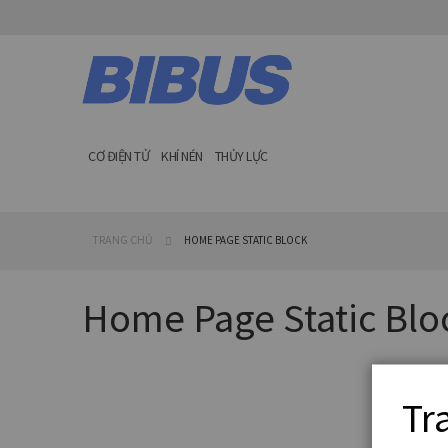
Chuyển
đến
nội
dung
CƠ ĐIỆN TỬ
KHÍ NÉN
THỦY LỰC
TRANG CHỦ
HOME PAGE STATIC BLOCK
Home Page Static Blo
Tr