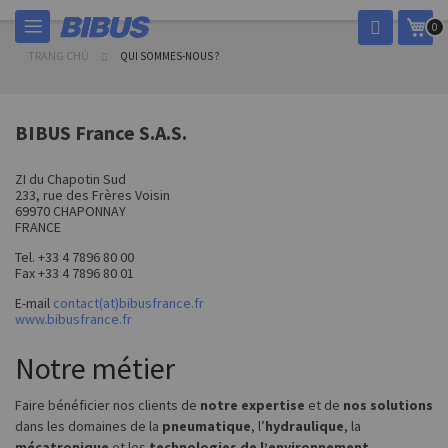
Chuyển
Giỏ
0
đến
nội
TRANG CHỦ
QUI SOMMES-NOUS ?
dung
BIBUS France S.A.S.
ZI du Chapotin Sud
233, rue des Frères Voisin
69970 CHAPONNAY
FRANCE
Tel. +33 4 7896 80 00
Fax +33 4 7896 80 01
E-mail
contact(at)bibusfrance.fr
www.bibusfrance.fr
Notre métier
Faire bénéficier nos clients de
notre expertise
et de
nos solutions
dans les domaines de la
pneumatique
, l’
hydraulique
, la
mécatronique
et les
technologies de l’environnement
.